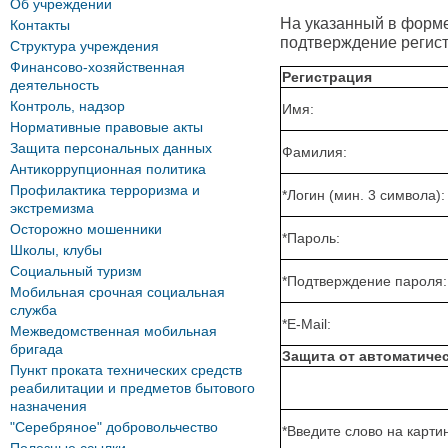
Об учреждении
На указанный в форме 
Контакты
подтверждение регист
Структура учреждения
Финансово-хозяйственная
Регистрация
деятельность
Контроль, надзор
Имя:
Нормативные правовые акты
Защита персональных данных
Фамилия:
Антикоррупционная политика
Профилактика терроризма и
*
Логин (мин. 3 символа):
экстремизма
Осторожно мошенники
*
Пароль:
Школы, клубы
Социальный туризм
*
Подтверждение пароля:
Мобильная срочная социальная
служба
*
E-Mail:
Межведомственная мобильная
бригада
Защита от автоматиче
Пункт проката технических средств
реабилитации и предметов бытового
назначения
"Серебряное" добровольчество
*
Введите слово на картин