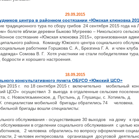
29.09.2015
удников центра в районном состязании «Южская клюковка 20
 традиционного тура по сбору грибов 24 сентября 2015 года на
м» болоте вблизи деревни Быково Мугреево – Никольского сельск
айонное состязание «Южская клюковка 2015», организованная адм
ципального района. Команду Южского центра социального обслуж
социальные работники Горшкова С. А., Брезгина Г. А. и член клуба
адежда» Сомова В. Г. Хотя участники не стали победителями тура,
, бодрости и хорошего настроения.
18.09.2015
льного консультативного пункта ОБУСО «Южский ЦСО»
я 2015 г. по 18 сентября 2015 г. включительно мобильный конс
й ЦСО» осуществил 3 выезда в отдаленные сельские поселен
та, с. Новоклязьминское, д. Пустынь, д. Глушицы, с. Хотимль, д.
К специалистам мобильной бригады обратились 74 человека.
ильной бригады вошли специалисты:
иального обслуживания - осуществившие 30 выходов на дому к гр
 обслуживании в отделении социального обслуживания с целью ко
аботников, 2 человека обратились по вопросу оформления социа
ласти, 2 человек интересовала организация досуговой деятельн