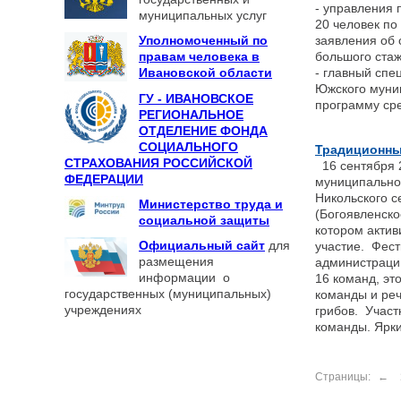
- управления
муниципальных услуг
20 человек п
Уполномоченный по
заявления об 
правам человека в
большого стаж
Ивановской области
- главный спе
Южского муни
ГУ - ИВАНОВСКОЕ
программу сре
РЕГИОНАЛЬНОЕ
ОТДЕЛЕНИЕ ФОНДА
СОЦИАЛЬНОГО
Традиционный
СТРАХОВАНИЯ РОССИЙСКОЙ
16 сентября 
ФЕДЕРАЦИИ
муниципальног
Никольского с
Министерство труда и
(Богоявленско
социальной защиты
котором актив
Официальный сайт
для
участие. Фест
размещения
администраци
информации о
16 команд, эт
государственных (муниципальных)
команды и реч
учреждениях
грибов. Участ
команды. Ярки
Страницы:
←