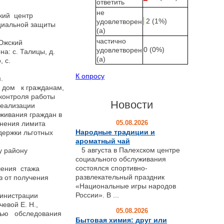
ответить
не
кий центр
2 (1%)
удовлетворен
циальной защиты
(а)
частично
Южский
0 (0%)
удовлетворен
: с. Талицы, д.
(а)
, с.
К опросу
м.
 дом к гражданам,
контроля работы
Новости
реализации
уживания граждан в
05.08.2026
енения лимита
Народные традиции и
держки льготных
ароматный чай
5 августа в Палехском центре
у району
социального обслуживания
состоялся спортивно-
чения стажа
развлекательный праздник
з от получения
«Национальные игры народов
России». В ...
министрации
евой Е. Н.,
05.08.2026
елью обследования
Бытовая химия: друг или