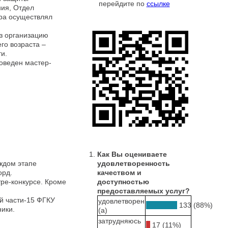
перейдите по
ссылке
ния, Отдел
тра осуществлял
з организацию
го возраста –
и.
оведен мастер-
Как Вы оцениваете
ждом этапе
удовлетворенность
орд.
качеством и
ре-конкурсе. Кроме
доступностью
предоставляемых услуг?
й части-15 ФГКУ
удовлетворен
133 (88%)
ики.
(а)
затрудняюсь
17 (11%)