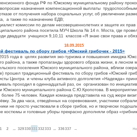
 пенсионного фонда РФ по Южскому муниципальному району проко
о вопросам назначения компенсационной выплаты трудоспособным
отказе от получения набора социальных услуг, об увеличении разме
а, а также по назначению ЕДВ;
циалист комиссии по делам несовершеннолетних и защите их прав
ципального района посетила МУЧ Школа № 14 п. Моста, где прове
ди двадцати учащихся 9,10,11 классов «Я знаю свои права и обяз
18.09.2015
 фестиваль по сбору грибов «Южский грибочек - 2015»
2015 года в целях развития эко-туризма и повышения имиджа Южс
о района, а также пропаганды здорового образа жизни, в лесном 
ельского поселения Южского муниципального района, вблизи озер
е) прошел традиционный фестиваль по сбору грибов «Южский грибо
исты Центра и члены клуба активного долголетия «Надежда» прин
иваль проходил в одиннадцатый раз, он организован по инициати
и Южского муниципального района С.Ю.Кропотова. В мероприятии
о более 75 человек. Каждая команда представила на суд жюри визи
ёвку. За два часа, отведённых на соревнования, участники собрали
ники не просто участвовали в сборе грибов, но и творчески подошл
е костюмы и головные уборы прекрасно дополняли образ «грибник
1
2
...
329
330
331
332
333
...
336
337
→
Но