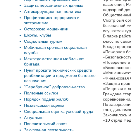
населения, Ро
Защита персональных данных
надзорной дея
Антикоррупционная политика
Общественный
Профилактика терроризма и
Смотр был ор
экстремизма
безопасной жи
Осторожно мошенники
слушатели кур
Школы, клубы
В парке рабо
Социальный туризм
класс по само
В ходе прогр
Мобильная срочная социальная
«Пожарная бе
служба
«Безопасност
Межведомственная мобильная
«Поведение в 
бригада
«Безопасность
Пункт проката технических средств
«Мошенничест
реабилитации и предметов бытового
«Финансовая 
назначения
«Защита прав
"Серебряное" добровольчество
«Пищевая и ле
Полезные ссылки
Граждане ста
Порядок подачи жалоб
соревнований,
По завершении
Независимая оценка
того, диплома
Специальная оценка условий труда
Закончилось 
Актуально
«10 отряд Фед
Попечительский совет
Закупочная деятельность