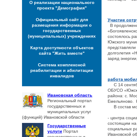
О реализации национального
проекта "Демография"
Официальный сайт для
Участие сотр
размещения информации о
В продолжение
государственных
«Богоявленско
(муниципальных) учреждениях
состоялось р
Южского муни
представляли 
Карта доступности объектов
долголетия «Н
сайта "Жить вместе"
заряд энергии
Система комплексной
реабилитации и абилитации
инвалидов
работа моби
С 14 сентябр
ОБУСО «Южски
Ивановская область
района: с. Мос
Региональный портал
Емельяново. 
государственных и
В состав моб
муниципальных услуг
(функций) Ивановской области
- центра соц
состоящим на
Государственные
социальных р
услуги
Портал
Ивановской об
государственных и