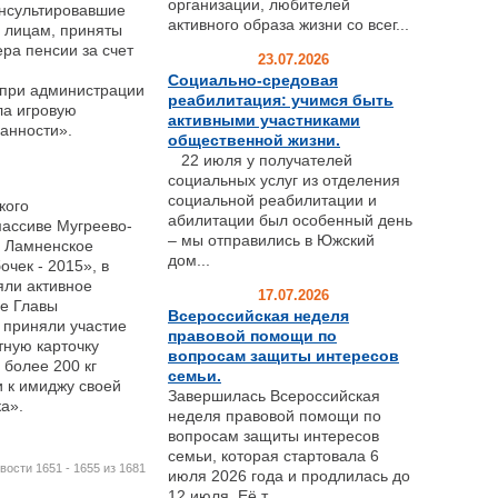
организации, любителей
нсультировавшие
активного образа жизни со всег...
 лицам, приняты
ра пенсии за счет
23.07.2026
Социально-средовая
 при администрации
реабилитация: учимся быть
ла игровую
активными участниками
анности».
общественной жизни.
22 июля у получателей
социальных услуг из отделения
социальной реабилитации и
кого
абилитации был особенный день
массиве Мугреево-
– мы отправились в Южский
а Ламненское
дом...
чек - 2015», в
яли активное
17.07.2026
ве Главы
Всероссийская неделя
 приняли участие
правовой помощи по
тную карточку
вопросам защиты интересов
 более 200 кг
семьи.
и к имиджу своей
Завершилась Всероссийская
а».
неделя правовой помощи по
вопросам защиты интересов
семьи, которая стартовала 6
вости 1651 - 1655 из 1681
июля 2026 года и продлилась до
12 июля. Её т...