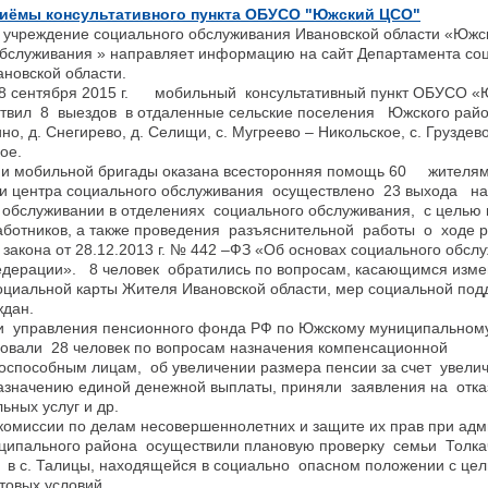
иёмы консультативного пункта ОБУСО "Южский ЦСО"
реждение социального обслуживания Ивановской области «Южс
обслуживания » направляет информацию на сайт Департамента со
новской области.
сентября 2015 г. мобильный консультативный пункт ОБУСО «
вил 8 выездов в отдаленные сельские поселения Южского района
ино, д. Снегирево, д. Селищи, с. Мугреево – Никольское, с. Груздево
ое.
и мобильной бригады оказана всесторонняя помощь 60 жителя
центра социального обслуживания осуществлено 23 выхода на
 обслуживании в отделениях социального обслуживания, с целью 
аботников, а также проведения разъяснительной работы о ходе 
закона от 28.12.2013 г. № 442 –ФЗ «Об основах социального обсл
едерации». 8 человек обратились по вопросам, касающимся изм
оциальной карты Жителя Ивановской области, мер социальной под
ждан.
и управления пенсионного фонда РФ по Южскому муниципальном
ровали 28 человек по вопросам назначения компенсационной
оспособным лицам, об увеличении размера пенсии за счет увели
азначению единой денежной выплаты, приняли заявления на отка
ьных услуг и др.
комиссии по делам несовершеннолетних и защите их прав при ад
ципального района осуществили плановую проверку семьи Толкач
в с. Талицы, находящейся в социально опасном положении с ц
товых условий.