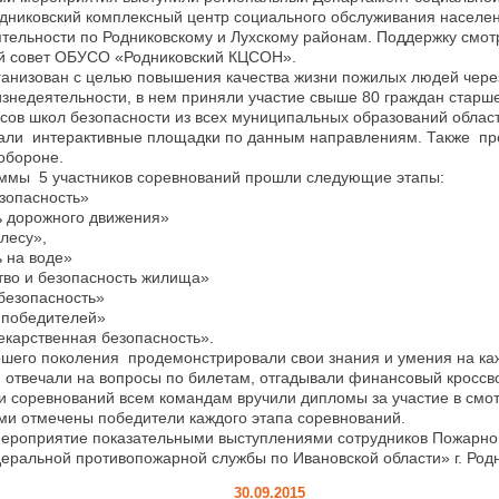
дниковский комплексный центр социального обслуживания населе
тельности по Родниковскому и Лухскому районам. Поддержку смо
 совет ОБУСО «Родниковский КЦСОН».
ганизован с целью повышения качества жизни пожилых людей чере
знедеятельности, в нем приняли участие свыше 80 граждан старше
сов школ безопасности из всех муниципальных образований област
тали интерактивные площадки по данным направлениям. Также пр
обороне.
аммы 5 участников соревнований прошли следующие этапы:
зопасность»
ь дорожного движения»
лесу»,
 на воде»
во и безопасность жилища»
безопасность»
 победителей»
карственная безопасность».
ршего поколения продемонстрировали свои знания и умения на ка
 отвечали на вопросы по билетам, отгадывали финансовый кроссв
 соревнований всем командам вручили дипломы за участие в смот
ми отмечены победители каждого этапа соревнований.
мероприятие показательными выступлениями сотрудников Пожарно
еральной противопожарной службы по Ивановской области» г. Родн
30.09.2015