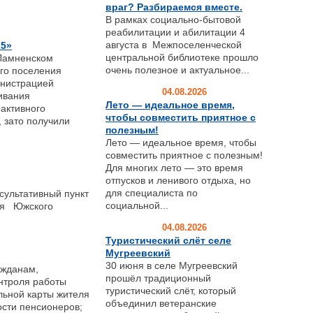
враг? Разбираемся вместе.
В рамках социально-бытовой
реабилитации и абилитации 4
августа в Межпоселенческой
15»
центральной библиотеке прошло
 Ламненском
очень полезное и актуальное...
ого поселения
инистрацией
04.08.2026
ивания
Лето — идеальное время,
 активного
чтобы совместить приятное с
 зато получили
полезным!
Лето — идеальное время, чтобы
совместить приятное с полезным!
Для многих лето — это время
отпусков и ленивого отдыха, но
для специалиста по
ультативный пункт
социальной...
ия Южского
04.08.2026
Туристический слёт селе
Мугреевский
30 июня в селе Мугреевский
ажданам,
прошёл традиционный
нтроля работы
туристический слёт, который
льной карты жителя
объединил ветеранские
ости пенсионеров;