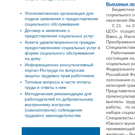
Выездные пр
Бюджетное уч
Уполномоченная организация для
социального 
подачи заявления о предоставлении
населения Ива
социального обслуживания
С 21 по 28 
Договор и заявление о
ЦСО» осущест
предоставлении социальных услуг
Взвоз, д. Изот
Преображенск
Анкета удовлетворенности граждан
Специалистам
предоставлением социальных услуг в
Работниками 
форме социального обслуживания
состоящим на
на дому
социальных р
Информационно-консультативный
Федерального 
портал Роструда по вопросам
Российской Ф
защиты трудовых прав работников.
пополнения с
Типовые вопросы в части оплаты
категорий гра
труда и ответы к ним
Представител
Методические рекомендации для
проконсульти
работодателей по добровольному
выплаты труд
внутреннему контролю
работы, по н
(самоконтролю) соблюдения
набора социал
трудового законодательства
Специалисты 
Южского муни
проживающей 
жилищно – бы