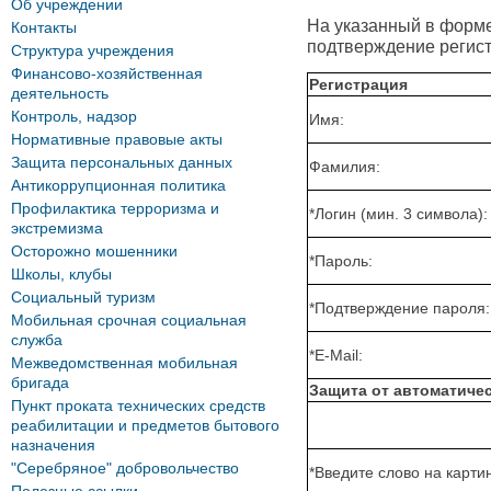
Об учреждении
На указанный в форме 
Контакты
подтверждение регист
Структура учреждения
Финансово-хозяйственная
Регистрация
деятельность
Контроль, надзор
Имя:
Нормативные правовые акты
Защита персональных данных
Фамилия:
Антикоррупционная политика
Профилактика терроризма и
*
Логин (мин. 3 символа):
экстремизма
Осторожно мошенники
*
Пароль:
Школы, клубы
Социальный туризм
*
Подтверждение пароля:
Мобильная срочная социальная
служба
*
E-Mail:
Межведомственная мобильная
бригада
Защита от автоматиче
Пункт проката технических средств
реабилитации и предметов бытового
назначения
"Серебряное" добровольчество
*
Введите слово на картин