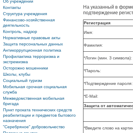
Об учреждении
На указанный в форме 
Контакты
подтверждение регист
Структура учреждения
Финансово-хозяйственная
Регистрация
деятельность
Контроль, надзор
Имя:
Нормативные правовые акты
Защита персональных данных
Фамилия:
Антикоррупционная политика
Профилактика терроризма и
*
Логин (мин. 3 символа):
экстремизма
Осторожно мошенники
*
Пароль:
Школы, клубы
Социальный туризм
*
Подтверждение пароля:
Мобильная срочная социальная
служба
*
E-Mail:
Межведомственная мобильная
бригада
Защита от автоматиче
Пункт проката технических средств
реабилитации и предметов бытового
назначения
"Серебряное" добровольчество
*
Введите слово на картин