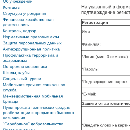
Об учреждении
На указанный в форме 
Контакты
подтверждение регист
Структура учреждения
Финансово-хозяйственная
Регистрация
деятельность
Контроль, надзор
Имя:
Нормативные правовые акты
Защита персональных данных
Фамилия:
Антикоррупционная политика
Профилактика терроризма и
*
Логин (мин. 3 символа):
экстремизма
Осторожно мошенники
*
Пароль:
Школы, клубы
Социальный туризм
*
Подтверждение пароля:
Мобильная срочная социальная
служба
*
E-Mail:
Межведомственная мобильная
бригада
Защита от автоматиче
Пункт проката технических средств
реабилитации и предметов бытового
назначения
"Серебряное" добровольчество
*
Введите слово на картин