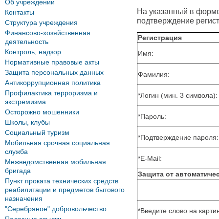
Об учреждении
На указанный в форме 
Контакты
подтверждение регист
Структура учреждения
Финансово-хозяйственная
Регистрация
деятельность
Контроль, надзор
Имя:
Нормативные правовые акты
Защита персональных данных
Фамилия:
Антикоррупционная политика
Профилактика терроризма и
*
Логин (мин. 3 символа):
экстремизма
Осторожно мошенники
*
Пароль:
Школы, клубы
Социальный туризм
*
Подтверждение пароля:
Мобильная срочная социальная
служба
*
E-Mail:
Межведомственная мобильная
бригада
Защита от автоматиче
Пункт проката технических средств
реабилитации и предметов бытового
назначения
"Серебряное" добровольчество
*
Введите слово на картин