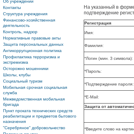
Об учреждении
На указанный в форме 
Контакты
подтверждение регист
Структура учреждения
Финансово-хозяйственная
Регистрация
деятельность
Контроль, надзор
Имя:
Нормативные правовые акты
Защита персональных данных
Фамилия:
Антикоррупционная политика
Профилактика терроризма и
*
Логин (мин. 3 символа):
экстремизма
Осторожно мошенники
*
Пароль:
Школы, клубы
Социальный туризм
*
Подтверждение пароля:
Мобильная срочная социальная
служба
*
E-Mail:
Межведомственная мобильная
бригада
Защита от автоматиче
Пункт проката технических средств
реабилитации и предметов бытового
назначения
"Серебряное" добровольчество
*
Введите слово на картин