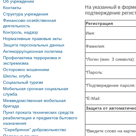
Об учреждении
На указанный в форме 
Контакты
подтверждение регист
Структура учреждения
Финансово-хозяйственная
Регистрация
деятельность
Контроль, надзор
Имя:
Нормативные правовые акты
Защита персональных данных
Фамилия:
Антикоррупционная политика
Профилактика терроризма и
*
Логин (мин. 3 символа):
экстремизма
Осторожно мошенники
*
Пароль:
Школы, клубы
Социальный туризм
*
Подтверждение пароля:
Мобильная срочная социальная
служба
*
E-Mail:
Межведомственная мобильная
бригада
Защита от автоматиче
Пункт проката технических средств
реабилитации и предметов бытового
назначения
"Серебряное" добровольчество
*
Введите слово на картин