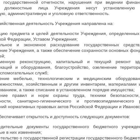
 государственной отчетности, нарушения при ведении финанс
и должностные лица Учреждения несут установленную з
ю, административную и уголовную ответственность.
зяйственная деятельность Учреждения направлена на:
цию предмета и целей деятельности Учреждения, определенных
кой Федерации, Уставом Учреждения;
альное и экономное расходование государственных средст
ние Учреждения, а также обеспечение сохранности основных фон
ей;
еменную реконструкцию, капитальный и текущий ремонт зда
каций и оборудования, благоустройство, озеленение территор
вспомогательных служб;
чение мебелью, технологическим и медицинским оборудован
ежностями, хозяйственным и другим инвентарем, материалами 
ованием, а также списание в установленном порядке имущества;
ение правил и норм охраны труда, техники безопасности,
сности, санитарно-гигиенического и противоэпидемическог
ний нормативных правовых актов Российской Федерации и Ивановс
еспечивает открытость и доступность следующих документов:
едительные документы государственного бюджетного учрежд
ые в них изменения;
етельство о государственной регистрации государственного бюджет