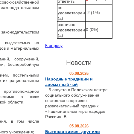
ответить
ово-хозяйственной
аконодательством
не
2 (1%)
удовлетворен
(а)
частично
0 (0%)
удовлетворен
 законодательством
(а)
в, выделяемых на
К опросу
дов и материальных
ний, сооружений,
Новости
ии, бесперебойную
05.08.2026
ием, постельными
Народные традиции и
и их рациональным
ароматный чай
5 августа в Палехском центре
 противопожарной
социального обслуживания
о режима, а также
состоялся спортивно-
кой области.
развлекательный праздник
«Национальные игры народов
России». В ...
ения, в том числе
05.08.2026
Бытовая химия: друг или
ного учреждения;