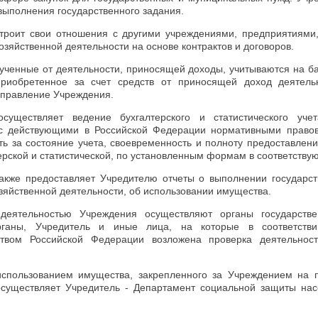
 выполнения государственного задания.
троит свои отношения с другими учреждениями, предприятиями
озяйственной деятельности на основе контрактов и договоров.
лученные от деятельности, приносящей доходы, учитываются на б
риобретенное за счет средств от приносящей доход деятельн
управление Учреждения.
существляет ведение бухгалтерского и статистического уче
 с действующими в Российской Федерации нормативными правов
ть за состояние учета, своевременность и полноту предоставлени
ерской и статистической, по установленным формам в соответству
акже предоставляет Учредителю отчеты о выполнении государст
яйственной деятельности, об использовании имущества.
деятельностью Учреждения осуществляют органы государстве
рганы, Учредитель и иные лица, на которые в соответств
ством Российской Федерации возложена проверка деятельност
использованием имущества, закрепленного за Учреждением на 
осуществляет Учредитель - Департамент социальной защиты на