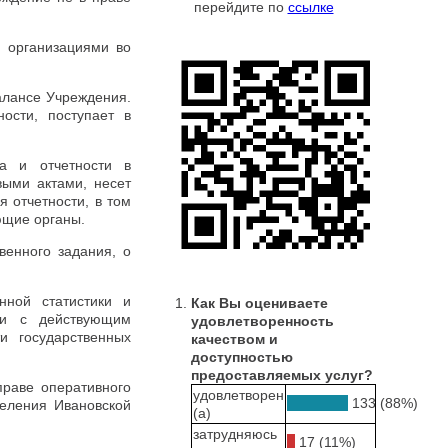
перейдите по
ссылке
, организациями во
алансе Учреждения.
ости, поступает в
та и отчетности в
ыми актами, несет
я отчетности, в том
ющие органы.
венного задания, о
нной статистики и
Как Вы оцениваете
ии с действующим
удовлетворенность
и государственных
качеством и
доступностью
предоставляемых услуг?
праве оперативного
удовлетворен
133 (88%)
селения Ивановской
(а)
затрудняюсь
17 (11%)