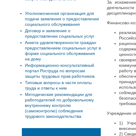
За искажение
деятельност
дисциплинарну
Уполномоченная организация для
подачи заявления о предоставлении
Финансово-хо
социального обслуживания
Договор и заявление о
реализа
предоставлении социальных услуг
Российс
Анкета удовлетворенности граждан
рацион
предоставлением социальных услуг в
содержа
форме социального обслуживания
ценност
на дому
своевр
Информационно-консультативный
коммуни
портал Роструда по вопросам
работу 
защиты трудовых прав работников.
обеспе
принадл
Типовые вопросы в части оплаты
использ
труда и ответы к ним
соблюд
Методические рекомендации для
безопа
работодателей по добровольному
требова
внутреннему контролю
(самоконтролю) соблюдения
Учреждение об
трудового законодательства
1) Учр
внесенн
2) Свид