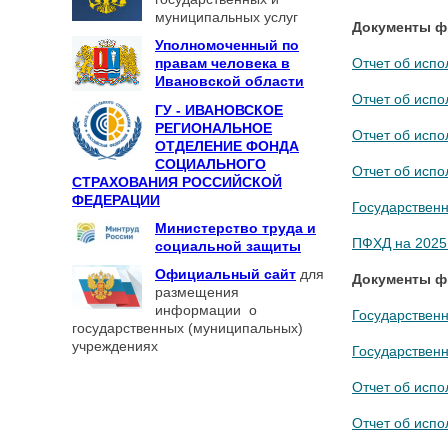
муниципальных услуг
Документы фи
Уполномоченный по
правам человека в
Отчет об испол
Ивановской области
Отчет об испол
ГУ - ИВАНОВСКОЕ
РЕГИОНАЛЬНОЕ
Отчет об испол
ОТДЕЛЕНИЕ ФОНДА
СОЦИАЛЬНОГО
Отчет об испол
СТРАХОВАНИЯ РОССИЙСКОЙ
ФЕДЕРАЦИИ
Государственн
Министерство труда и
ПФХД на 2025
социальной защиты
Официальный сайт
для
Документы фи
размещения
информации о
Государственн
государственных (муниципальных)
учреждениях
Государственн
Отчет об испол
Отчет об испол