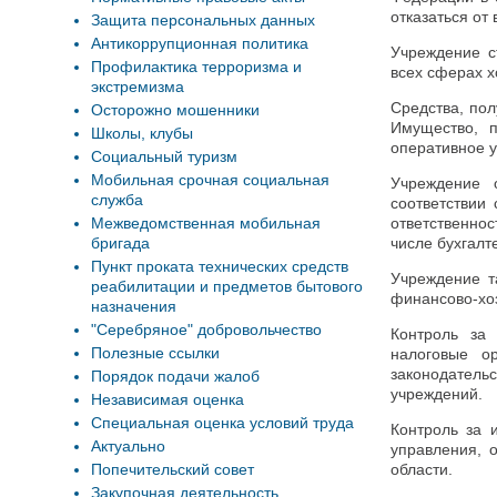
отказаться от
Защита персональных данных
Антикоррупционная политика
Учреждение с
Профилактика терроризма и
всех сферах х
экстремизма
Средства, по
Осторожно мошенники
Имущество, п
Школы, клубы
оперативное 
Социальный туризм
Мобильная срочная социальная
Учреждение о
служба
соответствии
Межведомственная мобильная
ответственнос
бригада
числе бухгалт
Пункт проката технических средств
Учреждение т
реабилитации и предметов бытового
финансово-хоз
назначения
"Серебряное" добровольчество
Контроль за 
Полезные ссылки
налоговые о
законодатель
Порядок подачи жалоб
учреждений.
Независимая оценка
Специальная оценка условий труда
Контроль за 
Актуально
управления, 
Попечительский совет
области.
Закупочная деятельность