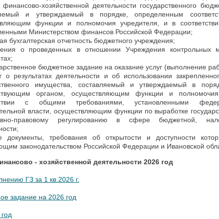
 финансово-хозяйственной деятельности государственного бюдж
ляемый и утверждаемый в порядке, определенным соответс
вляющим функции и полномочия учредителя, и в соответстви
ленными Министерством финансов Российской Федерации;
вая бухгалтерская отчетность бюджетного учреждения;
дения о проведенных в отношении Учреждения контрольных 
тах;
дарственное бюджетное задание на оказание услуг (выполнение раб
т о результатах деятельности и об использовании закрепленн
рственного имущества, составляемый и утверждаемый в поря
тствующим органом, осуществляющим функции и полномочия
тствии с общими требованиями, установленными феде
тельной власти, осуществляющим функции по выработке государс
ивно-правовому регулированию в сфере бюджетной, нало
ности;
е документы, требования об открытости и доступности кото
ющим законодательством Российской Федерации и Ивановской обл
нансово - хозяйственной деятельности 2026 год
нению ГЗ за 1 кв.2026 г.
ое задание на 2026
год
год