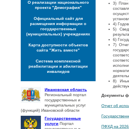
О реализации национального
3) План
проекта "Демография"
состав
осущест
Официальный сайт для
установ
размещения информации о
4) Годо
государственных
5) Све
(муниципальных) учреждениях
результа
6) Госу
7) Отче
Карта доступности объектов
госуда
сайта "Жить вместе"
соотве
соотве
Система комплексной
исполни
реабилитации и абилитации
нормат
инвалидов
деятель
8) Ины
действу
Ивановская область
Региональный портал
Документы фи
государственных и
муниципальных услуг
Отчет об испол
(функций) Ивановской области
Государственн
Государственные
услуги
Портал
ПФХД на 2026
государственных и