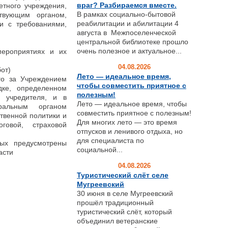
враг? Разбираемся вместе.
етного учреждения,
В рамках социально-бытовой
твующим органом,
реабилитации и абилитации 4
и с требованиями,
августа в Межпоселенческой
центральной библиотеке прошло
очень полезное и актуальное...
мероприятиях и их
04.08.2026
от)
Лето — идеальное время,
ого за Учреждением
чтобы совместить приятное с
дке, определенном
полезным!
 учредителя, и в
Лето — идеальное время, чтобы
ральным органом
совместить приятное с полезным!
твенной политики и
Для многих лето — это время
говой, страховой
отпусков и ленивого отдыха, но
для специалиста по
рых предусмотрены
социальной...
асти
04.08.2026
Туристический слёт селе
Мугреевский
30 июня в селе Мугреевский
прошёл традиционный
туристический слёт, который
объединил ветеранские