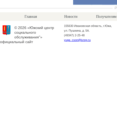
Главная
Новости
Получателям
155630 Ивановская область, г.Южа,
© 2026 «Южский центр
ул. Пушкина, д. 5А.
социального
(49347) 2-25-48
обслуживания"»
yuga_cson@ivreg.ru
официальный сайт