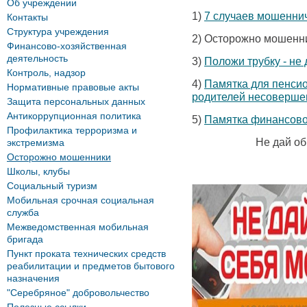
Об учреждении
1)
7 случаев мошенни
Контакты
Структура учреждения
2) Осторожно мошенн
Финансово-хозяйственная
деятельность
3)
Положи трубку - не
Контроль, надзор
4)
Памятка для пенсио
Нормативные правовые акты
родителей несоверше
Защита персональных данных
Антикоррупционная политика
5)
Памятка финансово
Профилактика терроризма и
Не дай о
экстремизма
Осторожно мошенники
Школы, клубы
Социальный туризм
Мобильная срочная социальная
служба
Межведомственная мобильная
бригада
Пункт проката технических средств
реабилитации и предметов бытового
назначения
"Серебряное" добровольчество