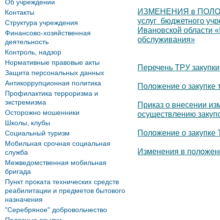
Об учреждении
ИЗМЕНЕНИЯ в ПОЛОЖЕ
Контакты
услуг бюджетного уч
Структура учреждения
Ивановской области 
Финансово-хозяйственная
обслуживания»
деятельность
Контроль, надзор
Нормативные правовые акты
Перечень ТРУ закупк
Защита персональных данных
Антикоррупционная политика
Положение о закупке т
Профилактика терроризма и
экстремизма
Приказ о внесении из
Осторожно мошенники
осуществлению закуп
Школы, клубы
Положение о закупке 
Социальный туризм
Мобильная срочная социальная
Изменения в положени
служба
Межведомственная мобильная
бригада
Пункт проката технических средств
реабилитации и предметов бытового
назначения
"Серебряное" добровольчество