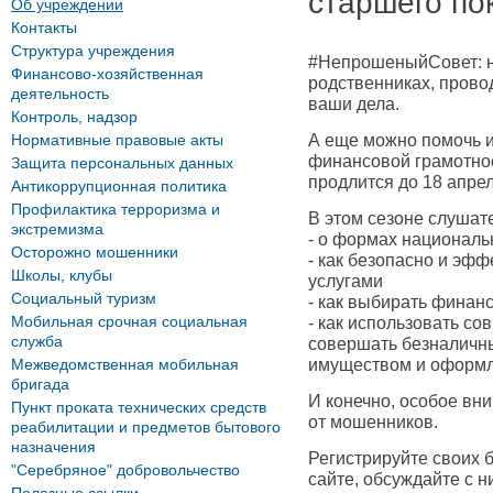
старшего по
Об учреждении
Контакты
Структура учреждения
#НепрошеныйСовет: н
Финансово-хозяйственная
родственниках, провод
деятельность
ваши дела.
Контроль, надзор
Нормативные правовые акты
А еще можно помочь 
финансовой грамотнос
Защита персональных данных
продлится до 18 апрел
Антикоррупционная политика
Профилактика терроризма и
В этом сезоне слушат
экстремизма
- о формах национал
Осторожно мошенники
- как безопасно и эф
Школы, клубы
услугами
Социальный туризм
- как выбирать финан
Мобильная срочная социальная
- как использовать с
служба
совершать безналичн
Межведомственная мобильная
имуществом и оформл
бригада
И конечно, особое вн
Пункт проката технических средств
от мошенников.
реабилитации и предметов бытового
назначения
Регистрируйте своих 
"Серебряное" добровольчество
сайте, обсуждайте с 