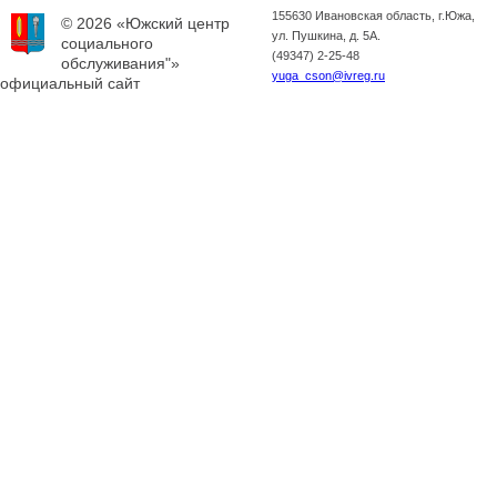
155630 Ивановская область, г.Южа,
© 2026 «Южский центр
ул. Пушкина, д. 5А.
социального
(49347) 2-25-48
обслуживания"»
yuga_cson@ivreg.ru
официальный сайт