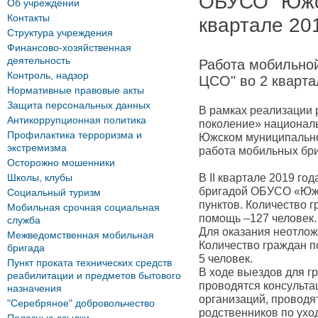
ОБУСО "Южс
Об учреждении
Контакты
квартале 20
Структура учреждения
Финансово-хозяйственная
деятельность
Работа мобильно
Контроль, надзор
ЦСО" во 2 кварта
Нормативные правовые акты
Защита персональных данных
В рамках реализации 
Антикоррупционная политика
поколение» национал
Профилактика терроризма и
Южском муниципально
экстремизма
работа мобильных бри
Осторожно мошенники
В II квартале 2019 г
Школы, клубы
бригадой ОБУСО «Южс
Социальный туризм
пунктов. Количество 
Мобильная срочная социальная
помощь –127 человек.
служба
Для оказания неотлож
Межведомственная мобильная
Количество граждан 
бригада
5 человек.
Пункт проката технических средств
В ходе выездов для г
реабилитации и предметов бытового
проводятся консульта
назначения
организаций, проводя
"Серебряное" добровольчество
родственников по ухо