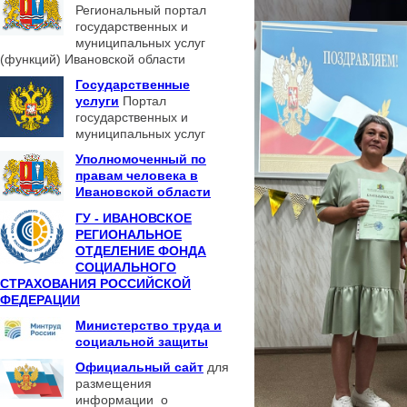
Региональный портал
государственных и
муниципальных услуг
(функций) Ивановской области
Государственные
услуги
Портал
государственных и
муниципальных услуг
Уполномоченный по
правам человека в
Ивановской области
ГУ - ИВАНОВСКОЕ
РЕГИОНАЛЬНОЕ
ОТДЕЛЕНИЕ ФОНДА
СОЦИАЛЬНОГО
СТРАХОВАНИЯ РОССИЙСКОЙ
ФЕДЕРАЦИИ
Министерство труда и
социальной защиты
Официальный сайт
для
размещения
информации о