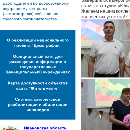
Завершилось меропри
работодателей по добровольному
солистов студии «Южа
внутреннему контролю
Желаем нашим коллег
(самоконтролю) соблюдения
творческих успехов! С
трудового законодательства
О реализации национального
проекта "Демография"
Официальный сайт для
размещения информации о
государственных
(муниципальных) учреждениях
Карта доступности объектов
сайта "Жить вместе"
Система комплексной
реабилитации и абилитации
инвалидов
Ивановская область