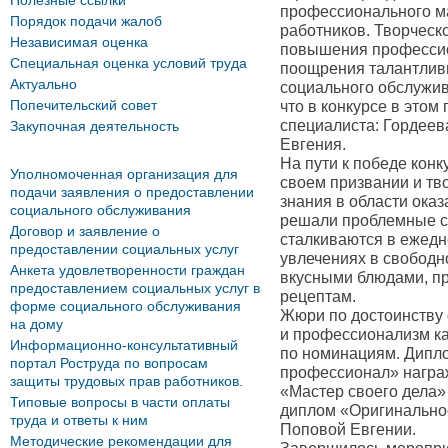
Полезные ссылки
профессионального м
Порядок подачи жалоб
работников. Творческ
Независимая оценка
повышения профессио
Специальная оценка условий труда
поощрения талантлив
Актуально
социального обслужив
Попечительский совет
что в конкурсе в этом
специалиста: Гордеев
Закупочная деятельность
Евгения.
На пути к победе конк
Уполномоченная организация для
своем призвании и тв
подачи заявления о предоставлении
знания в области ока
социального обслуживания
решали проблемные с
Договор и заявление о
сталкиваются в ежедн
предоставлении социальных услуг
увлечениях в свободн
Анкета удовлетворенности граждан
вкусными блюдами, п
предоставлением социальных услуг в
рецептам.
форме социального обслуживания
Жюри по достоинству 
на дому
и профессионализм ка
Информационно-консультативный
по номинациям. Дипл
портал Роструда по вопросам
профессионал» награ
защиты трудовых прав работников.
«Мастер своего дела»
Типовые вопросы в части оплаты
диплом «Оригинальнос
труда и ответы к ним
Поповой Евгении.
Методические рекомендации для