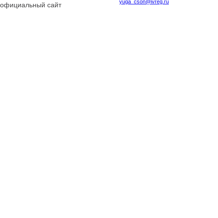
yuga_cson@ivreg.ru
официальный сайт