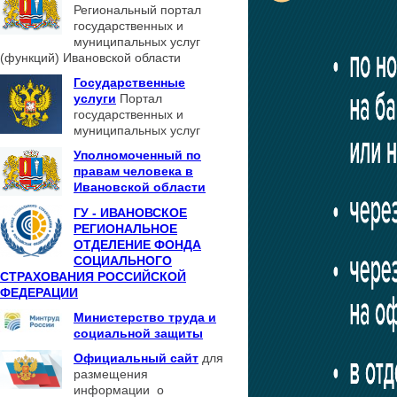
Региональный портал
государственных и
муниципальных услуг
(функций) Ивановской области
Государственные
услуги
Портал
государственных и
муниципальных услуг
Уполномоченный по
правам человека в
Ивановской области
ГУ - ИВАНОВСКОЕ
РЕГИОНАЛЬНОЕ
ОТДЕЛЕНИЕ ФОНДА
СОЦИАЛЬНОГО
СТРАХОВАНИЯ РОССИЙСКОЙ
ФЕДЕРАЦИИ
Министерство труда и
социальной защиты
Официальный сайт
для
размещения
информации о