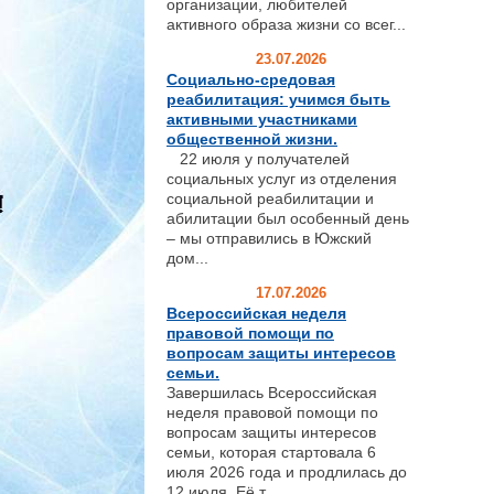
организации, любителей
активного образа жизни со всег...
23.07.2026
Социально-средовая
реабилитация: учимся быть
активными участниками
общественной жизни.
22 июля у получателей
социальных услуг из отделения
социальной реабилитации и
абилитации был особенный день
– мы отправились в Южский
дом...
17.07.2026
Всероссийская неделя
правовой помощи по
вопросам защиты интересов
семьи.
Завершилась Всероссийская
неделя правовой помощи по
вопросам защиты интересов
семьи, которая стартовала 6
июля 2026 года и продлилась до
12 июля. Её т...