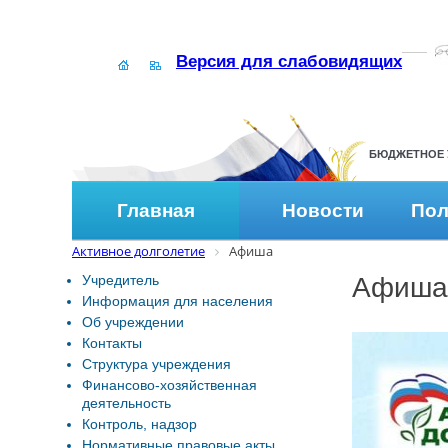
Версия для слабовидящих
БЮДЖЕТНОЕ 
Главная
Новости
Пол
Активное долголетие
Афиша
Учредитель
Афиша
Информация для населения
Об учреждении
Контакты
Структура учреждения
Финансово-хозяйственная
деятельность
Контроль, надзор
Нормативные правовые акты