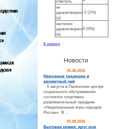
ответить
не
2 (1%)
удовлетворен
(а)
частично
0 (0%)
удовлетворен
(а)
К опросу
Новости
05.08.2026
Народные традиции и
ароматный чай
5 августа в Палехском центре
социального обслуживания
состоялся спортивно-
развлекательный праздник
«Национальные игры народов
России». В ...
05.08.2026
Бытовая химия: друг или