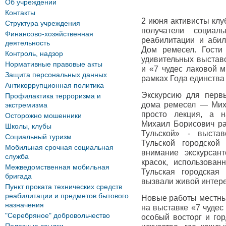
Об учреждении
Контакты
2 июня активисты клу
Структура учреждения
получатели социал
Финансово-хозяйственная
реабилитации и аби
деятельность
Дом ремесел. Гости
Контроль, надзор
удивительных выставо
Нормативные правовые акты
и «7 чудес лаковой 
Защита персональных данных
рамках Года единства
Антикоррупционная политика
Экскурсию для перв
Профилактика терроризма и
дома ремесел — Мих
экстремизма
просто лекция, а н
Осторожно мошенники
Михаил Борисович ра
Школы, клубы
Тульской» - выст
Социальный туризм
Тульской городской
Мобильная срочная социальная
внимание экскурсан
служба
красок, использован
Межведомственная мобильная
Тульская городская
бригада
вызвали живой интере
Пункт проката технических средств
реабилитации и предметов бытового
Новые работы местны
назначения
на выставке «7 чуде
"Серебряное" добровольчество
особый восторг и го