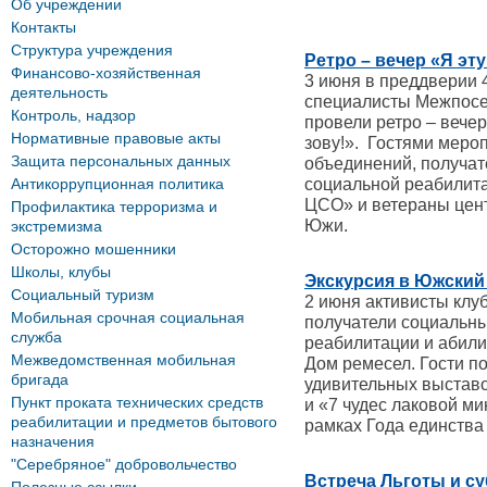
Об учреждении
Контакты
Структура учреждения
Ретро – вечер «Я эт
Финансово-хозяйственная
3 июня в преддверии 
деятельность
специалисты Межпосе
Контроль, надзор
провели ретро – вече
Нормативные правовые акты
зову!». Гостями меро
Защита персональных данных
объединений, получат
Антикоррупционная политика
социальной реабили
ЦСО» и ветераны цент
Профилактика терроризма и
Южи.
экстремизма
Осторожно мошенники
Школы, клубы
Экскурсия в Южский
Социальный туризм
2 июня активисты клу
Мобильная срочная социальная
получатели социальны
служба
реабилитации и абил
Межведомственная мобильная
Дом ремесел. Гости п
бригада
удивительных выставо
Пункт проката технических средств
и «7 чудес лаковой м
реабилитации и предметов бытового
рамках Года единства
назначения
"Серебряное" добровольчество
Встреча Льготы и с