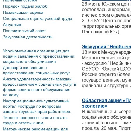
Полезные ссылки
26 мая в Южском цен
Порядок подачи жалоб
состоялась информац
Независимая оценка
инспектором отдела 
Специальная оценка условий труда
2 ОГКУ "Центр по об
Актуально
территориальных орга
Попечительский совет
Плетюхиной Ю.Д.
Закупочная деятельность
Экскурсия "Необычн
Уполномоченная организация для
18 мая к Международ
подачи заявления о предоставлении
Межпоселенческой це
социального обслуживания
- экскурсию "Необычн
Договор и заявление о
ОБУСО "Южский ЦСО".
предоставлении социальных услуг
России открыто более
Анкета удовлетворенности граждан
государственные, мун
предоставлением социальных услуг в
филиалы и структурны
форме социального обслуживания
на дому
Областная акция «Пл
Информационно-консультативный
экологию»
портал Роструда по вопросам
защиты трудовых прав работников.
Инклюзивные и «сере
социального обслужи
Типовые вопросы в части оплаты
акции «Плоггинг – вме
труда и ответы к ним
прошла 20 мая. Плог
Методические рекомендации для