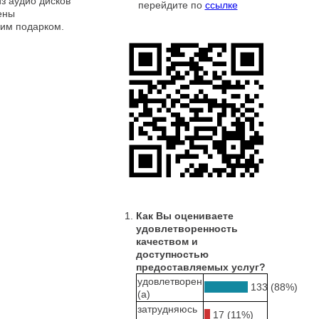
из аудио дисков
перейдите по
ссылке
ены
ким подарком.
Как Вы оцениваете
удовлетворенность
качеством и
доступностью
предоставляемых услуг?
удовлетворен
133 (88%)
(а)
затрудняюсь
17 (11%)