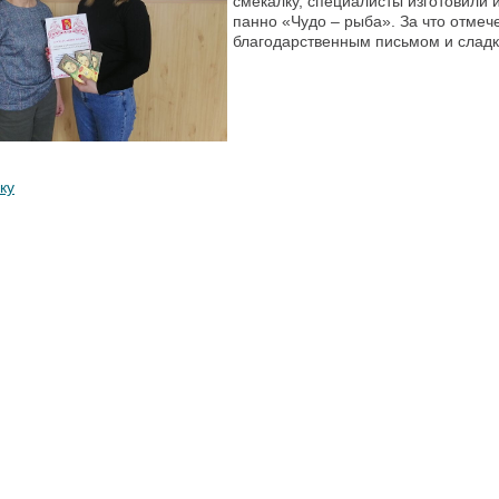
смекалку, специалисты изготовили 
панно «Чудо – рыба». За что отмеч
благодарственным письмом и слад
ку