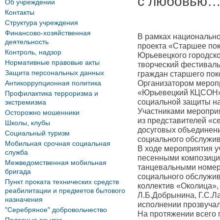
с любовью
Об учреждении
Контакты
Структура учреждения
Финансово-хозяйственная
В рамках национальн
деятельность
проекта «Старшее пок
Контроль, надзор
Юрьевецкого городско
Нормативные правовые акты
творческий фестивал
Защита персональных данных
граждан старшего по
Антикоррупционная политика
Организатором меро
«Юрьевецкий КЦСОН»
Профилактика терроризма и
социальной защиты на
экстремизма
Участниками мероприя
Осторожно мошенники
из представителей «с
Школы, клубы
досуговых объединен
Социальный туризм
социального обслужив
Мобильная срочная социальная
В ходе мероприятия у
служба
песенными композиция
Межведомственная мобильная
танцевальными номер
бригада
социального обслужив
Пункт проката технических средств
коллектив «Околица»,
реабилитации и предметов бытового
Л.Б.Добрынина, Г.С.Ла
назначения
исполнении прозвучал
"Серебряное" добровольчество
На протяжении всего 