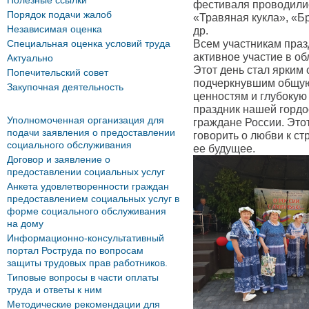
Полезные ссылки
фестиваля проводилис
Порядок подачи жалоб
«Травяная кукла», «Б
Независимая оценка
др.
Специальная оценка условий труда
Всем участникам праз
активное участие в о
Актуально
Этот день стал ярким
Попечительский совет
подчеркнувшим общую
Закупочная деятельность
ценностям и глубокую
праздник нашей гордос
Уполномоченная организация для
граждане России. Это
подачи заявления о предоставлении
говорить о любви к ст
социального обслуживания
ее будущее.
Договор и заявление о
предоставлении социальных услуг
Анкета удовлетворенности граждан
предоставлением социальных услуг в
форме социального обслуживания
на дому
Информационно-консультативный
портал Роструда по вопросам
защиты трудовых прав работников.
Типовые вопросы в части оплаты
труда и ответы к ним
Методические рекомендации для