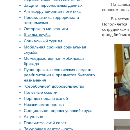
По заявк
Защита персональных данных
спросом польз
Антикоррупционная политика
Профилактика терроризма и
В настоя
экстремизма
Пополняется 
Осторожно мошенники
сотрудниками
фонд библиот
Школы, клубы
Социальный туризм
Мобильная срочная социальная
служба
Межведомственная мобильная
бригада
Пункт проката технических средств
реабилитации и предметов бытового
назначения
"Серебряное" добровольчество
Полезные ссылки
Порядок подачи жалоб
Независимая оценка
Специальная оценка условий труда
Актуально
Попечительский совет
Закупочная деятельность